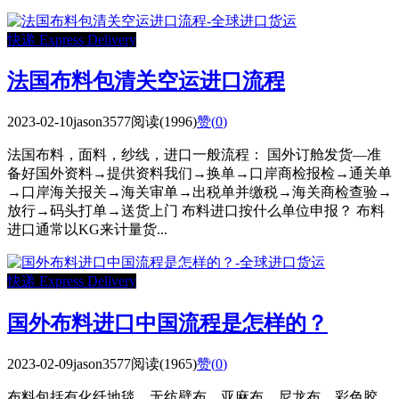
快递 Express Delivery
法国布料包清关空运进口流程
2023-02-10
jason3577
阅读(1996)
赞(
0
)
法国布料，面料，纱线，进口一般流程： 国外订舱发货—准
备好国外资料→提供资料我们→换单→口岸商检报检→通关单
→口岸海关报关→海关审单→出税单并缴税→海关商检查验→
放行→码头打单→送货上门 布料进口按什么单位申报？ 布料
进口通常以KG来计量货...
快递 Express Delivery
国外布料进口中国流程是怎样的？
2023-02-09
jason3577
阅读(1965)
赞(
0
)
布料包括有化纤地毯、无纺壁布、亚麻布、尼龙布、彩色胶