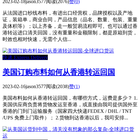
2023-02-18
jason3577
阅读(2076)
赞(
0
)
从法国进口纱线布料，有进出口经营权，品牌授权以及产地
证，装箱单，商业合同，产品信息（品名、数量、包装、重量
及体积等）；以上齐备，走一般贸易流程即可。也可以通过香
港转运进口清关回国，没有重量和金额限制，都是原箱到货，
时效也相对快速，无需个人信...
快递 Express Delivery
美国订购布料如何从香港转运回国
2023-02-16
jason3577
阅读(2038)
赞(
1
)
美国布料如何从香港转运回国，有哪些方式，运费是多少？ 1.
美国供应商负责将货物发运至香港，或直接由我司提供国外至
香港的门到门运输服务（国家四大快递FEDEX / DHL / TNT
/UPS 免费上门取件）； 2.货物到达香港以后，我司安排...