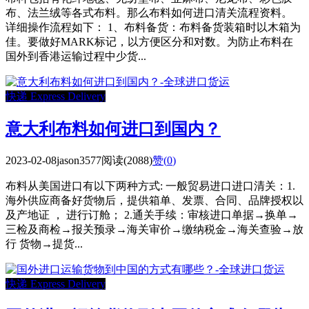
布、法兰绒等各式布料。那么布料如何进口清关流程资料。
详细操作流程如下： 1、布料备货：布料备货装箱时以木箱为
佳。要做好MARK标记，以方便区分和对数。为防止布料在
国外到香港运输过程中少货...
快递 Express Delivery
意大利布料如何进口到国内？
2023-02-08
jason3577
阅读(2088)
赞(
0
)
布料从美国进口有以下两种方式: 一般贸易进口进口清关：1.
海外供应商备好货物后，提供箱单、发票、合同、品牌授权以
及产地证 ， 进行订舱； 2.通关手续：审核进口单据→换单→
三检及商检→报关预录→海关审价→缴纳税金→海关查验→放
行 货物→提货...
快递 Express Delivery