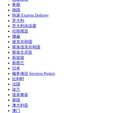
希腊
德国
快递 Express Delivery
意大利
意大利沐浴露
拉脱维亚
挪威
捷克共和国
斯洛伐克共和国
斯洛文尼亚
新加坡
新西兰
日本
服务项目 Services Project
比利时
法国
波兰
波多黎各
泰国
澳大利亚
澳门