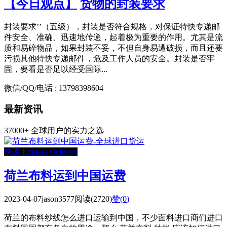
【今日观点】
货物的封装要求
封装要求’’（五级），封装是否符合规格，对保证特快专递邮
件安全、准确、迅速地传递，起着极为重要的作用。尤其是流
质和易碎物品，如果封装不妥，不但自身易遭破损，而且还要
污损其他特快专递邮件，危及工作人员的安全。封装是否牢
固，要看是否足以经受国际...
微信/QQ/电话 : 13798398604
最新资讯
37000+ 全球用户的实力之选
快递 Express Delivery
荷兰布料运到中国运费
2023-04-07
jason3577
阅读(2720)
赞(
0
)
荷兰的布料纱线怎么进口运输到中国，不少面料进口商们进口