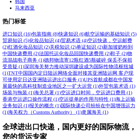
韩国
马来西亚
热门标签
进口知识 (16)
包装指南 (8)
快递知识 (6)
航空运输的基础知识 (5)
贸易知识 (5)
化妆品知识 (4)
贸易术语 (4)
空运快递，空运邮费
(2)
红酒化妆品知识 (2)
关税知识 (2)
单证知识 (2)
新加坡奶粉到
中国快递费用 (2)
法国托运化妆品回国快递费用 (2)
鞋子 (2)
物
流混战电子商务 (1)
德邦物流寄12瓶红酒5瓶破碎 保丢不保损
受质疑 (1)
深圳海关努力推动深圳建设成为国际性物流枢纽城
(1)
TNT中国国内定日陆运网络全面对接其亚洲陆运网 客户现
可使用定日达亚洲陆运进出口服务 (1)
UPS首航成都在中国发
展最快的高科技制造业地区之一扩大运营 (1)
外贸包装术语 (1)
场装与拖装 (1)
海关总署 (1)
空运进口时间，空运进口费用 (1)
香港空运进口操作流程 (1)
空运提单的作用与特性 (1)
海上运输
业务知识 (1)
报关的概念 (1)
国际快递公司纷纷在中国增强运力
(1)
海关权力（Customs Authority） (1)
隶属海关 (1)
全球进出口快递，国内更好的国际物流，
您的货运专家