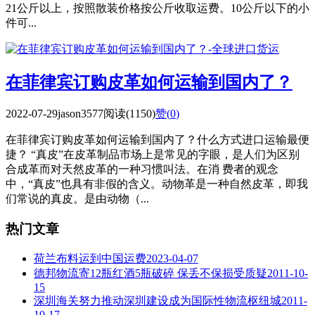
21公斤以上，按照散装价格按公斤收取运费。10公斤以下的小
件可...
在菲律宾订购皮革如何运输到国内了？
2022-07-29
jason3577
阅读(1150)
赞(
0
)
在菲律宾订购皮革如何运输到国内了？什么方式进口运输最便
捷？ “真皮”在皮革制品市场上是常见的字眼，是人们为区别
合成革而对天然皮革的一种习惯叫法。在消 费者的观念
中，“真皮”也具有非假的含义。动物革是一种自然皮革，即我
们常说的真皮。是由动物（...
热门文章
荷兰布料运到中国运费
2023-04-07
德邦物流寄12瓶红酒5瓶破碎 保丢不保损受质疑
2011-10-
15
深圳海关努力推动深圳建设成为国际性物流枢纽城
2011-
10-17