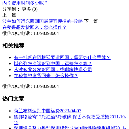
内？费用时间多少呢？
分享到：
更多
(
0
)
上一篇
波兰如何运东西回国最便宜便捷的–攻略
下一篇
在秘鲁想发货回来，怎么操作？
微信/QQ/电话 : 13798398604
相关推荐
有一批货在阿根廷要运回国，需要办什么手续？
以色列怎么运货到中国，运费怎么算？
从波多黎各发货回国，找哪家快递公司
在秘鲁想发货回来，怎么操作？
微信/QQ/电话 : 13798398604
热门文章
荷兰布料运到中国运费
2023-04-07
德邦物流寄12瓶红酒5瓶破碎 保丢不保损受质疑
2011-10-
15
深圳海关努力推动深圳建设成为国际性物流枢纽城
2011-