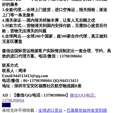
好的服务
3.全套代理—-全球上门提货，进口空海运，报关报检，派送
上门等一条龙服务
4.清关保证—-国内报关经验丰厚，让客人无后顾之优
5.付款方式—-货物清关到国内安排付款，无需担心提货后付
款，货物无法清关的问题
6.全球网点—-全球200个国家，超500家合作代理，真正做到
无盲区覆盖
森信达国际货运根据客户实际情况制定出一套合理、节约、高
效的进口代理方案。电话/微信：13798398604
联系方式
联系人：周泽
Email:944513413@qq,com
电话/微信：86+13798398604 QQ:944513413
地址：深圳市宝安区福围社区航空物流园B座
AD：
【微信/QQ/电话 : 13798398604】
微信/QQ/电话 :
13798398604
赞(
6
)
未经允许不得转载：
全球进口货运
»
巴基斯坦如何发货到国