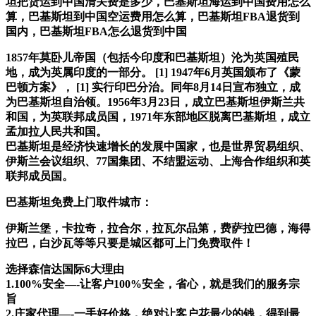
坦把货运到中国清关费是多少，巴基斯坦海运到中国费用怎么
算，巴基斯坦到中国空运费用怎么算，巴基斯坦FBA退货到
国内，巴基斯坦FBA怎么退货到中国
1857年莫卧儿帝国（包括今印度和巴基斯坦）沦为英国殖民
地，成为英属印度的一部分。 [1] 1947年6月英国颁布了《蒙
巴顿方案》， [1] 实行印巴分治。同年8月14日宣布独立，成
为巴基斯坦自治领。1956年3月23日，成立巴基斯坦伊斯兰共
和国，为英联邦成员国，1971年东部地区脱离巴基斯坦，成立
孟加拉人民共和国。
巴基斯坦是经济快速增长的发展中国家，也是世界贸易组织、
伊斯兰会议组织、77国集团、不结盟运动、上海合作组织和英
联邦成员国。
巴基斯坦免费上门取件城市：
伊斯兰堡，卡拉奇，拉合尔，拉瓦尔品第，费萨拉巴德，海得
拉巴，白沙瓦等等只要是城区都可上门免费取件！
选择森信达国际6大理由
1.100%安全—-让客户100%安全，省心，就是我们的服务宗
旨
2.庄家代理—-一手好价格，绝对让客户花最少的钱，得到最