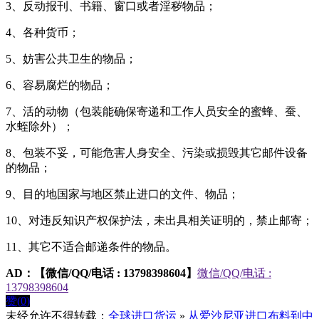
3、反动报刊、书籍、窗口或者淫秽物品；
4、各种货币；
5、妨害公共卫生的物品；
6、容易腐烂的物品；
7、活的动物（包装能确保寄递和工作人员安全的蜜蜂、蚕、
水蛭除外）；
8、包装不妥，可能危害人身安全、污染或损毁其它邮件设备
的物品；
9、目的地国家与地区禁止进口的文件、物品；
10、对违反知识产权保护法，未出具相关证明的，禁止邮寄；
11、其它不适合邮递条件的物品。
AD：
【微信/QQ/电话 : 13798398604】
微信/QQ/电话 :
13798398604
赞(
0
)
未经允许不得转载：
全球进口货运
»
从爱沙尼亚进口布料到中