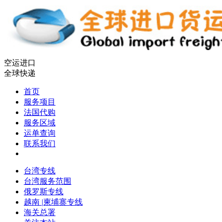
空运进口
全球快递
首页
服务项目
法国代购
服务区域
运单查询
联系我们
台湾专线
台湾服务范围
俄罗斯专线
越南 |柬埔寨专线
海关总署