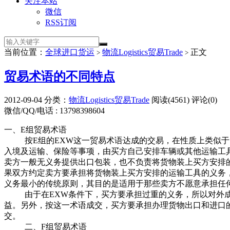
关注本站
微信
RSS订阅
当前位置：
全球进口货运
物流Logistics贸易Trade
正文
>
>
贸易术语的不同特点
2012-09-04
分类：
物流Logistics贸易Trade
阅读(4561)
评论(0)
微信/QQ/电话 : 13798398604
一、E组贸易术语
按E组的EXW这一贸易术语达成的交易，在性质上类似
入境及运输、保险等事项，由买方自己安排车辆或其他运输工
卖方一般无义务提供出口包装，也不负责将货物装上买方安排
果双方约定卖方要承担将货物装上买方安排的运输工具的义务，
义务最小的传统原则，其目的是适用于那些卖方不愿意承担任
由于在EXW条件下，买方要承担过重的义务，所以对外
益。另外，按这一术语成交，买方要承担办理货物出口和进口
交。
二、F组贸易术语