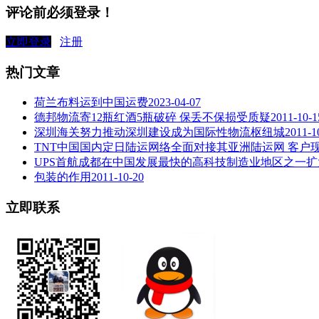
评论前必须登录！
立即登录
注册
热门文章
荷兰布料运到中国运费
2023-04-07
德邦物流寄12瓶红酒5瓶破碎 保丢不保损受质疑
2011-10-1
深圳海关努力推动深圳建设成为国际性物流枢纽城
2011-1
TNT中国国内定日陆运网络全面对接其亚洲陆运网 客户
UPS首航成都在中国发展最快的高科技制造业地区之一扩
包装的作用
2011-10-20
立即联系