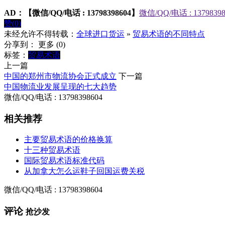
AD：
【微信/QQ/电话 : 13798398604】
微信/QQ/电话 : 13798398
赞(
0
)
未经允许不得转载：
全球进口货运
»
贸易术语的不同特点
分享到：
更多
(
0
)
标签：
贸易术语
上一篇
中国的郑州市物流协会正式成立
下一篇
中国物流业发展呈现的七大趋势
微信/QQ/电话 : 13798398604
相关推荐
主要贸易术语的价格换算
十三种贸易术语
国际贸易术语标准代码
从加拿大怎么运鞋子回国运费关税
微信/QQ/电话 : 13798398604
评论
抢沙发