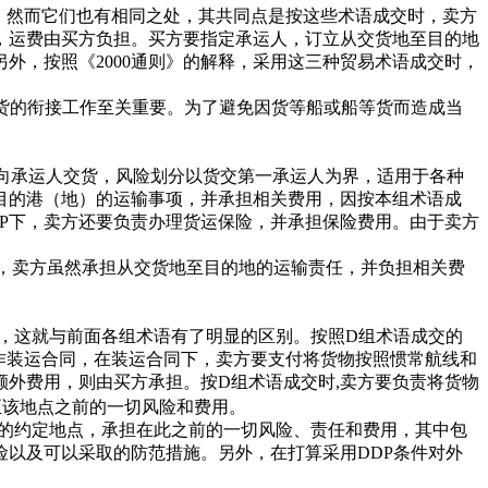
同，然而它们也有相同之处，其共同点是按这些术语成交时，卖方
，运费由买方负担。买方要指定承运人，订立从交货地至目的地
外，按照《2000通则》的解释，采用这三种贸易术语成交时，
货的衔接工作至关重要。为了避免因货等船或船等货而造成当
地点向承运人交货，风险划分以货交第一承运人为界，适用于各种
目的港（地）的运输事项，并承担相关费用，因按本组术语成
CIP下，卖方还要负责办理货运保险，并承担保险费用。由于卖方
，卖方虽然承担从交货地至目的地的运输责任，并负担相关费
，这就与前面各组术语有了明显的区别。按照D组术语成交的
成交的合同称作装运合同，在装运合同下，卖方要支付将货物按照惯常航线和
外费用，则由买方承担。按D组术语成交时,卖方要负责将货物
至该地点之前的一切风险和费用。
内的约定地点，承担在此之前的一切风险、责任和费用，其中包
以及可以采取的防范措施。另外，在打算采用DDP条件对外