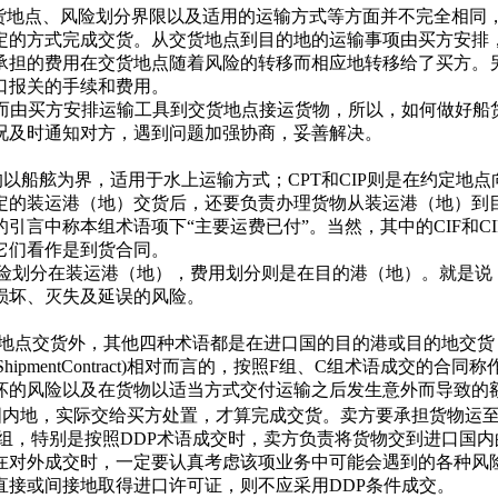
在交货地点、风险划分界限以及适用的运输方式等方面并不完全相
定的方式完成交货。从交货地点到目的地的运输事项由买方安排
担的费用在交货地点随着风险的转移而相应地转移给了买方。另
口报关的手续和费用。
而由买方安排运输工具到交货地点接运货物，所以，如何做好船
况及时通知对方，遇到问题加强协商，妥善解决。
均以船舷为界，适用于水上运输方式；CPT和CIP则是在约定
定的装运港（地）交货后，还要负责办理货物从装运港（地）到
的引言中称本组术语项下“主要运费已付”。当然，其中的CIF和
它们看作是到货合同。
险划分在装运港（地），费用划分则是在目的港（地）。就是说
损坏、灭失及延误的风险。
定地点交货外，其他四种术语都是在进口国的目的港或目的地交货
合同（ShipmentContract)相对而言的，按照F组、C组术语
坏的风险以及在货物以适当方式交付运输之后发生意外而导致的额
国内地，实际交给买方处置，才算完成交货。卖方要承担货物运
组，特别是按照DDP术语成交时，卖方负责将货物交到进口国
在对外成交时，一定要认真考虑该项业务中可能会遇到的各种风险
直接或间接地取得进口许可证，则不应采用DDP条件成交。