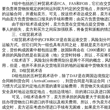
F组中包括的三种贸易术语FCA、FAS和FOB，它们
要负责将货物按规定的时间运到双方约定的交货地点，并按约
的运输合同，并通知卖方。可见，按这些术语达成交易，卖方承
均由卖方负责货物出口报关的手续和费用；由买方负责货物进
由于按F组术语成交时，卖方负责在交货地点提交货物，
事人的损失，卖方和买方之间应加强联系，将备货和派船的情
三、C组贸易术语
C组贸易术语中的CFR和CIF是在装运港交货，风险划分
运输方式。但它们同为一组也具有共同之处，那就是卖方在约
交，货价构成因素中都包括运费，故国际商会在《2000通则》
承担的风险仍然是在装运港（地）交货时转移，所以，不应将
C组术语下，风险划分和费用划分是两个不同的概念，风
用，但是，他并不承担从交货地至目的地的运输途中货物发生
四、D组贸易术语
D组包括的五种贸易术语中，除了DAF是在两国边境指
合同称到货合同（ArrivalContract），到货合同是与装运
习惯方式运至约定地点所需的通常运输费用，而货物灭失或损
安全及时地运达指定地点，包括边境地、目的港口以及进口
可见，D组术语条件下，卖方所承担的风险要大于前面各
括办理货物出口和进口的手续以及相关费用。所以，作为卖方
成交时，卖方还应考虑办理进口手续有无困难，如果卖方不能